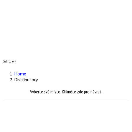
Výstroj
Úsporná lampa
Growboxy
Topná rohož
Minipařeniště
Topná rohož
Stínidla
Distributory
Kontakt
Distributory
Home
Distributory
Vyberte své místo. Klikněte zde pro návrat.