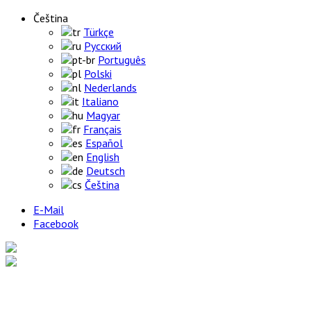
Čeština
Türkçe
Русский
Português
Polski
Nederlands
Italiano
Magyar
Français
Español
English
Deutsch
Čeština
E-Mail
Facebook
Home
Výrobky