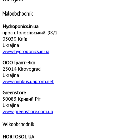
Maloobchodník
Hydroponics.in.ua
просп. Голосіївський, 98/2
03039 Київ
Ukrajina
www.hydroponics.in.ua
ООО Грант-Эко
25014 Kirovograd
Ukrajina
www.nimbus.uaprom.net
Greenstore
50083 Кривий Ріг
Ukrajina
www.greenstore.com.ua
Velkoobchodník
HORTOSOL UA