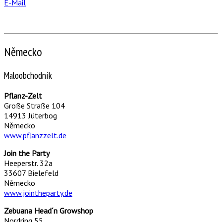
E-Mail
Německo
Maloobchodník
Pflanz-Zelt
Große Straße 104
14913 Jüterbog
Německo
www.pflanzzelt.de
Join the Party
Heeperstr. 32a
33607 Bielefeld
Německo
www.jointheparty.de
Zebuana Head´n Growshop
Nordring 55