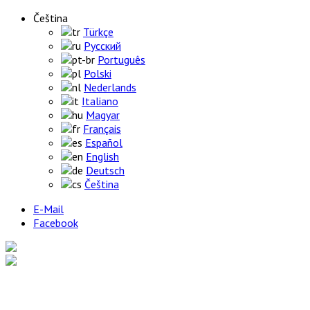
Čeština
Türkçe
Русский
Português
Polski
Nederlands
Italiano
Magyar
Français
Español
English
Deutsch
Čeština
E-Mail
Facebook
Home
Výrobky