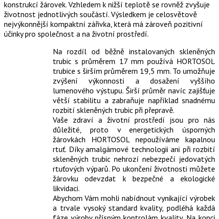
konstrukcí žárovek. Vzhledem k nižší teplotě se rovněž zvyšuje
životnost jednotlivých součástí. Výsledkem je celosvětově
nejvýkonnější kompaktní zářivka, která má zároveň pozitivní
účinky pro společnost a na životní prostředí.
Na rozdíl od běžně instalovaných skleněných
trubic s průměrem 17 mm používá HORTOSOL
trubice s širším průměrem 19,5 mm. To umožňuje
zvýšení výkonnosti a dosažení vyššího
lumenového výstupu. Širší průměr navíc zajišťuje
větší stabilitu a zabraňuje například snadnému
rozbití skleněných trubic při přepravě.
Vaše zdraví a životní prostředí jsou pro nás
důležité, proto v energetických úsporných
žárovkách HORTOSOL nepoužíváme kapalnou
rtuť. Díky amalgámové technologii ani při rozbití
skleněných trubic nehrozí nebezpečí jedovatých
rtuťových výparů. Po ukončení životnosti můžete
žárovku odevzdat k bezpečné a ekologické
likvidaci.
Abychom Vám mohli nabídnout vynikající výrobek
a trvale vysoký standard kvality, podléhá každá
fáze výroby přísným kontrolám kvality. Na konci