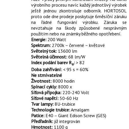
výrobního procesu navíc každý jednotlivý výrobek
ještě jednou zkontroluje odborník. HORTOSOL
proto ode dne prodeje poskytuje 6měsíční záruku
na řádné fungování výrobku. Záruka se
nevztahuje na škody způsobené nesprávným
použitím nebo na známky běžného opotřebení.
Energie:
200 Watt
Spektrum:
2700k – červené – květové
Světelný tok:
13600 lm
Světelná účinnost:
68 lm/W
Index podání barev R
:
> 82
a
Doba zahřívání:
< 95 s = 60%
Ne stmívatelné
Životnost:
8000 hodin
Spínací cykly:
8000 x
Síťová přípojka:
220-240 Volt
Síťové napětí:
50-60 Hz
Tvar lampy:
8U-trubice
Technologie trubice:
Amalgam
Patice:
E40 – Giant Edison Screw (GES)
Předřadník:
již integrován
Hmotnost:
1100 g