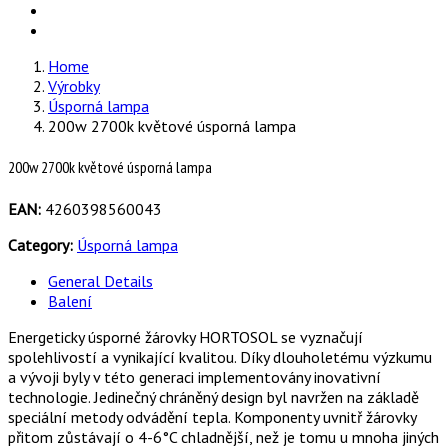
Home
Výrobky
Úsporná lampa
200w 2700k květové úsporná lampa
200w 2700k květové úsporná lampa
EAN:
4260398560043
Category:
Úsporná lampa
General Details
Balení
Energeticky úsporné žárovky HORTOSOL se vyznačují
spolehlivostí a vynikající kvalitou. Díky dlouholetému výzkumu
a vývoji byly v této generaci implementovány inovativní
technologie. Jedinečný chráněný design byl navržen na základě
speciální metody odvádění tepla. Komponenty uvnitř žárovky
přitom zůstávají o 4-6°C chladnější, než je tomu u mnoha jiných