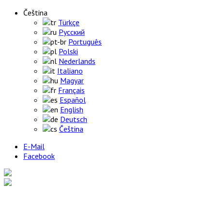
Čeština
Türkçe
Русский
Português
Polski
Nederlands
Italiano
Magyar
Français
Español
English
Deutsch
Čeština
E-Mail
Facebook
Home
Výrobky