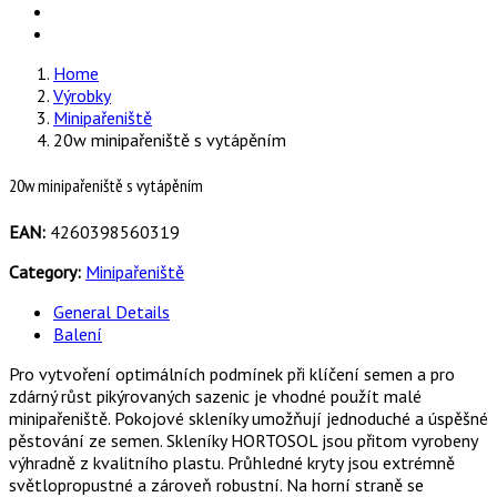
Home
Výrobky
Minipařeniště
20w minipařeniště s vytápěním
20w minipařeniště s vytápěním
EAN:
4260398560319
Category:
Minipařeniště
General Details
Balení
Pro vytvoření optimálních podmínek při klíčení semen a pro
zdárný růst pikýrovaných sazenic je vhodné použít malé
minipařeniště. Pokojové skleníky umožňují jednoduché a úspěšné
pěstování ze semen. Skleníky HORTOSOL jsou přitom vyrobeny
výhradně z kvalitního plastu. Průhledné kryty jsou extrémně
světlopropustné a zároveň robustní. Na horní straně se