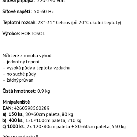
Síťová přípojka:
220-240 Volt
Síťové napětí:
50-60 Hz
Teplotní rozsah:
28°-31° Celsius (při 20°C okolní teploty)
Výrobce:
HORTOSOL
Některé z mnoha výhod:
– jednotný topení
– vysoká půdy a teplota vzduchu
– no suché půdy
– žádný průvan
Čistá hmotnost:
0,9 kg
Minipařeniště
EAN:
4260398560289
a) 150 ks.
, 80×60cm paleta, 80 kg
b) 400 ks.
, 120×100cm paleta, 210 kg
c) 1000 ks.
, 2x 120×80cm paleta + 80×60cm paleta, 530 kg