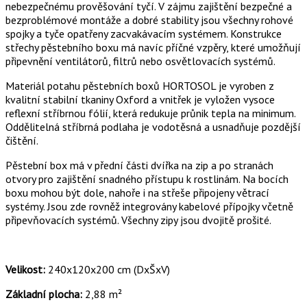
nebezpečnému prověšování tyčí. V zájmu zajištění bezpečné a
bezproblémové montáže a dobré stability jsou všechny rohové
spojky a tyče opatřeny zacvakávacím systémem. Konstrukce
střechy pěstebního boxu má navíc příčné vzpěry, které umožňují
připevnění ventilátorů, filtrů nebo osvětlovacích systémů.
Materiál potahu pěstebních boxů HORTOSOL je vyroben z
kvalitní stabilní tkaniny Oxford a vnitřek je vyložen vysoce
reflexní stříbrnou fólií, která redukuje průnik tepla na minimum.
Oddělitelná stříbrná podlaha je vodotěsná a usnadňuje pozdější
čištění.
Pěstební box má v přední části dvířka na zip a po stranách
otvory pro zajištění snadného přístupu k rostlinám. Na bocích
boxu mohou být dole, nahoře i na střeše připojeny větrací
systémy. Jsou zde rovněž integrovány kabelové přípojky včetně
připevňovacích systémů. Všechny zipy jsou dvojitě prošité.
Velikost:
240x120x200 cm (DxŠxV)
Základní plocha:
2,88 m²