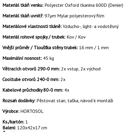
Materiál tkáň venku:
Polyester Oxford tkanina 600D (Denier)
Materiál tkáň uvnitř:
97µm Mylar polyesterový film
Materiálové vlastnosti tkáně:
Vzducho-, light- a vodotěsný
Materiál rohové spojky / trubek:
Kov / Kov
Vnější průměr / Tloušťka stěny trubek:
16 mm / 1 mm
Maximální nosnost:
45 kg
Větracích otvorů 290-0 mm:
2x vstup, 2x východ
Cooltube otvorů 240-0 mm:
2x
Kabelové průchodky 80-0 mm:
4x
Rozsah dodávky:
Pěstovat stan, taška, návod k montáži
Výrobce:
HORTOSOL
Ks./kartón:
1
Baleni:
120x42x17 cm