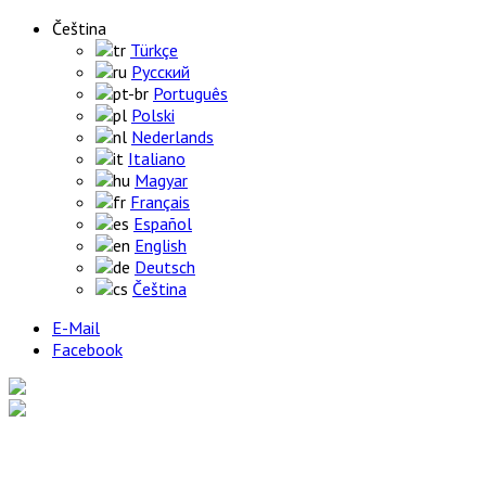
Čeština
Türkçe
Русский
Português
Polski
Nederlands
Italiano
Magyar
Français
Español
English
Deutsch
Čeština
E-Mail
Facebook
Home
Výrobky